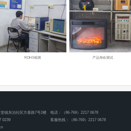
ROHS检测
产品寿命测试
堂镇东泊社区方基路7号2楼
电话：（86-769）2217 0678
 0239
客服热线：（86-769）2217 0678
cn