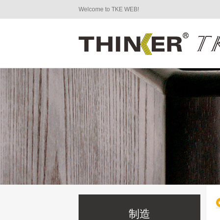
Welcome to TKE WEB!
制造