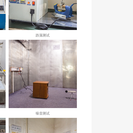
跌落测试
噪音测试